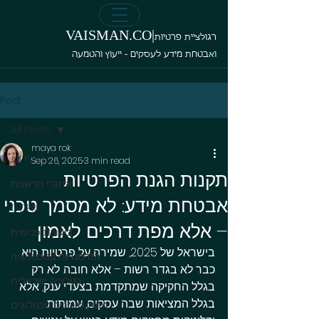
VAISMAN.CO|
רגולציית פרטיות
ואבטחת מידע לעסקים - ייעוץ והטמעה
Post
All Posts
maya rok
All Posts
Sep 26, 2025
3 min read
תקנות הגנת הפרטיות
אתגרי חדשנות
אבטחת מידע: לא מסמך טכני
GDPR
– אלא מפת דרכים לאמון
ביקורת פנימית
בישראל של 2025, שמירה על פרטיות היא 
הזדמנויות בטכנולוגיה
כבר לא בגדר רשות – אלא חובה. לא רק 
רגולציה ישראלית
בגלל החקיקה שמתקדמת בצעדי ענק, אלא 
בגלל המציאות שבה עסקים, עמותות 
ניהול סיכונים טכנולוגים