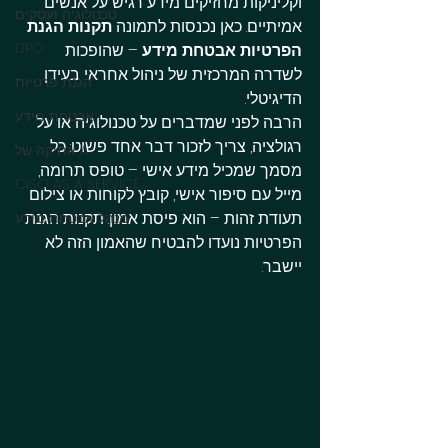
וקליניקות מחזיקים מידע רגיש על אנשים 
טכנולוגיה ועסקים
אמיתיים. כאן נכנסות לתמונה 
תקנות הגנת 
DPO
הפרטיות אבטחת מידע
 – שהופכות 
לשדרה המרכזית של ניהול אחראי בעידן 
הגנת פרטיות
הדיגיטלי.
אבטחת מידע
הרבה לפני שמדברים על טכנולוגיה או על 
רגולציה, צריך לזכור דבר אחד פשוט: כל 
אתיקה של A
מסמך שמכיל מידע אישי – טופס תרומה, 
CISO AS A SERVICE
מייל עם סיפור אישי, קובץ לקוחות או צילום 
תעודת זהות – הוא פיסת אמון. תקנות הגנת 
מנהל אבטחת מידע
הפרטיות נועדו להבטיח שהאמון הזה לא 
יישבר.