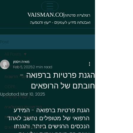
VAISMAN.CO|
רגולציית פרטיות
ואבטחת מידע לעסקים - ייעוץ והטמעה
Post
All Posts
מאיה ויסמן
All Posts
Feb 5, 2025
2 min read
הגנת פרטיות ברפואה -
אתגרי חדשנות
חובתם של הרופאים
GDPR
Updated:
Mar 10, 2025
ביקורת פנימית
הזדמנויות בטכנולוגיה
הגנת פרטיות ברפואה - המידע 
הרפואי של מטופלים נחשב לאחד 
רגולציה ישראלית
הנכסים הרגישים ביותר, והגנתו 
ניהול סיכונים טכנולוגים