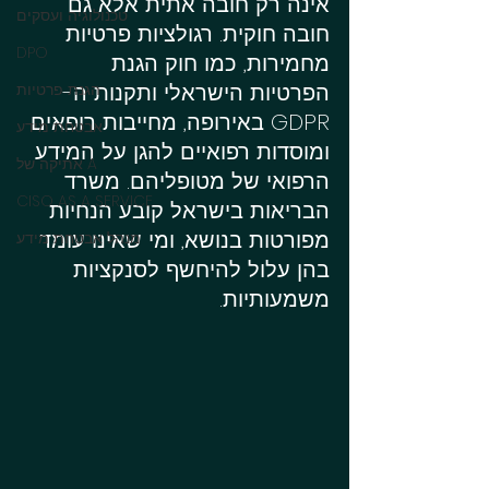
אינה רק חובה אתית אלא גם 
טכנולוגיה ועסקים
חובה חוקית. רגולציות פרטיות 
DPO
מחמירות, כמו חוק הגנת 
הפרטיות הישראלי ותקנות ה-
הגנת פרטיות
GDPR באירופה, מחייבות רופאים 
אבטחת מידע
ומוסדות רפואיים להגן על המידע 
אתיקה של A
הרפואי של מטופליהם. משרד 
CISO AS A SERVICE
הבריאות בישראל קובע הנחיות 
מפורטות בנושא, ומי שאינו עומד 
מנהל אבטחת מידע
בהן עלול להיחשף לסנקציות 
משמעותיות.