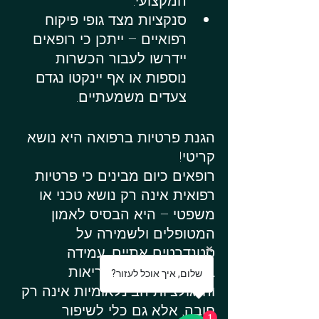
המקצועי.
סנקציות מצד גופי פיקוח 
רפואיים – ייתכן כי רופאים 
יידרשו לעבור הכשרות 
נוספות או אף יינקטו נגדם 
צעדים משמעתיים.
הגנת פרטיות ברפואה היא נושא 
קריטי!
רופאים כיום מבינים כי פרטיות 
רפואית אינה רק נושא טכני או 
משפטי – היא הבסיס לאמון 
המטופלים ולשמירה על 
סטנדרטים אתיים. עמידה 
בהנחיות משרד הבריאות 
?שלום, איך אוכל לעזור
והרגולציות הבינלאומיות אינה רק 
חובה, אלא גם כלי לשיפור 
1